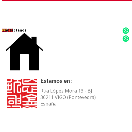
Contáctanos
Estamos en:
Rúa López Mora 13 - BJ
36211 VIGO (Pont​evedra)
España